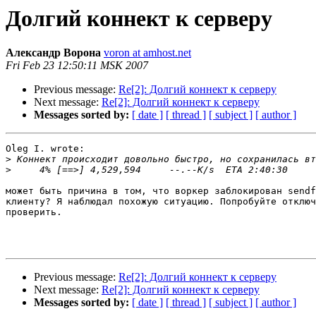
Долгий коннект к серверу
Александр Ворона
voron at amhost.net
Fri Feb 23 12:50:11 MSK 2007
Previous message:
Re[2]: Долгий коннект к серверу
Next message:
Re[2]: Долгий коннект к серверу
Messages sorted by:
[ date ]
[ thread ]
[ subject ]
[ author ]
Oleg I. wrote:

>
>
может быть причина в том, что воркер заблокирован sendf
клиенту? Я наблюдал похожую ситуацию. Попробуйте отключ
проверить.

Previous message:
Re[2]: Долгий коннект к серверу
Next message:
Re[2]: Долгий коннект к серверу
Messages sorted by:
[ date ]
[ thread ]
[ subject ]
[ author ]