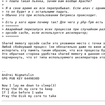
>
>
>
>
>
>
>
>
>
>
>
Shared memory opcode cache это уязвимое место с точки з
Любой сбойнувший процесс (не обязательно даже по вине а
испортить эту память таким образом, что все процессы бу
Это обратная сторона удобства shared memory в данном сл
подчеркнуть, что от типа используемого акселератора это
-- 

Andrei Nigmatulin

GPG PUB KEY 6449830D

Now I lay me down to sleep(3)

Pray the OS my core to keep

If I die before I wake
