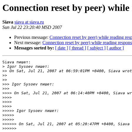
Connection reset by peer) whil
Siava
siava at siava.ru
Sun Jul 22 23:20:40 MSD 2007
Previous message:
Connection reset by peer) while reading re
Next message:
Connection reset by peer) while reading respon
Messages sorted by:
[ date ]
[ thread ]
[ subject ]
[ author ]
Siava пишет:

>
>>
>>
>>
>>>
>>>
>>>>
>>>>
>>>>
>>>>
>>>>>
>>>>>
>>>>>
>>>>>>
>>>>>>