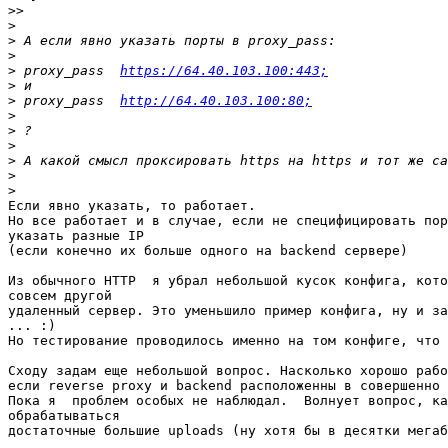
>>
>
>
>
>
 proxy_pass  
https://64.40.103.100:443;
>
>
 proxy_pass  
http://64.40.103.100:80;
>
>
>
>
>
>
Если явно указать, то работает.

Но все работает и в случае, если не специфицировать пор
указать разные IP

(если конечно их больше одного на backend сервере)

Из обычного HTTP  я убрал небольшой кусок конфига, кото
совсем другой

удаленный сервер. Это уменьшило пример конфига, ну и за
... :)

Но тестирование проводилось именно на том конфиге, что 
Сходу задам еще небольшой вопрос. Насколько хорошо рабо
если reverse proxy и backend расположенны в совершенно 
Пока я  проблем особых не наблюдал.  Волнует вопрос, ка
обрабатываться

достаточные большие uploads (ну хотя бы в десятки мегаб