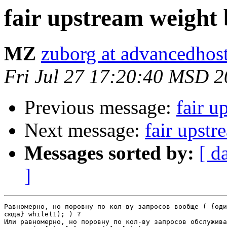
fair upstream weight
MZ
zuborg at advancedhos
Fri Jul 27 17:20:40 MSD 
Previous message:
fair u
Next message:
fair upstr
Messages sorted by:
[ d
]
Равномерно, но поровну по кол-ву запросов вообще ( {оди
сюда} while(1); ) ?

Или равномерно, но поровну по кол-ву запросов обслужива