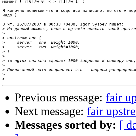
момент ( r[0]/w[0] <=> r[1]/w[1] )

Я конечно понимаю что в коде все написано, но его ж пер
надо )

В чт, 26/07/2007 в 00:33 +0400, Igor Sysoev пишет:

>
>
>
>
>
>
>
>
>
>
>
>
Previous message:
fair u
Next message:
fair upstr
Messages sorted by:
[ d