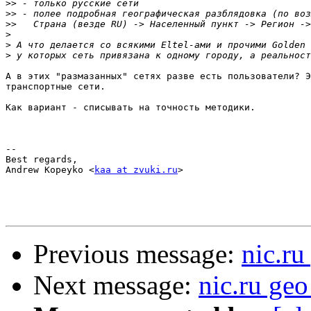
>>
>>
>>
>
>
>
А в этих "размазанных" сетях разве есть пользователи? Э
транспортные сети.

Как вариант - списывать на точность методики.

-- 

Best regards,

Andrew Kopeyko <
kaa at zvuki.ru
>

Previous message:
nic.ru
Next message:
nic.ru geo