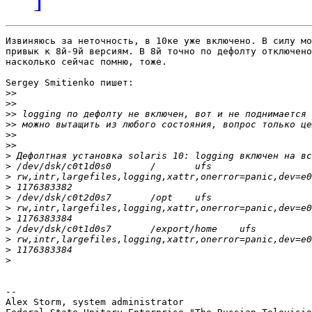
Извиняюсь за неточность, в 10ке уже включено. В силу мо
привык к 8й-9й версиям. В 8й точно по дефолту отключено
насколько сейчас помню, тоже.

Sergey Smitienko пишет:

>>
>>
>>
>>
>>
>>
>
>
>
>
>
>
>
>
>
>
>
-- 

Alex Storm, system administrator
