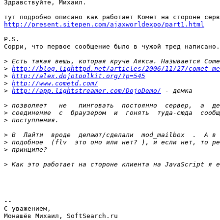
Здравствуйте, Михаил.

http://present.sitepen.com/ajaxworldexpo/part1.html
P.S.

Сорри, что первое сообщение было в чужой тред написано.

>
>
http://blog.lighttpd.net/articles/2006/11/27/comet-me
>
http://alex.dojotoolkit.org/?p=545
>
http://www.cometd.com/
>
http://app.lightstreamer.com/DojoDemo/
>
>
>
>
>
>
>
-- 

С уважением,

Монашёв Михаил, SoftSearch.ru
