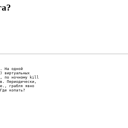
га?
. На одной

) виртуальных

, по ночному kill

в. Периодически,

е., грабля явно

Где копать?
