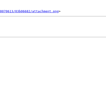
0070613/03b06682/attachment.png