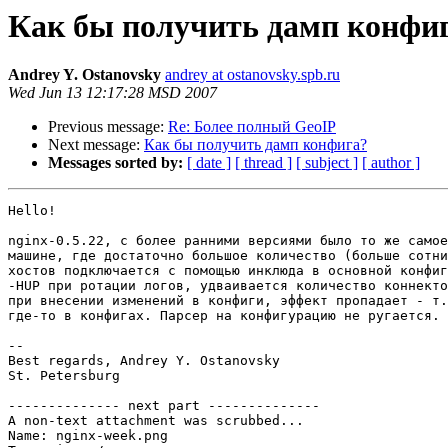
Как бы получить дамп конфи
Andrey Y. Ostanovsky
andrey at ostanovsky.spb.ru
Wed Jun 13 12:17:28 MSD 2007
Previous message:
Re: Более полный GeoIP
Next message:
Как бы получить дамп конфига?
Messages sorted by:
[ date ]
[ thread ]
[ subject ]
[ author ]
Hello!

nginx-0.5.22, с более ранними версиями было то же самое
машине, где достаточно большое количество (больше сотни
хостов подключается с помощью инклюда в основной конфиг
-HUP при ротации логов, удваивается количество коннекто
при внесении изменений в конфиги, эффект пропадает - т.
где-то в конфигах. Парсер на конфигурацию не ругается. 
-- 

Best regards, Andrey Y. Ostanovsky

St. Petersburg

-------------- next part --------------

A non-text attachment was scrubbed...

Name: nginx-week.png
