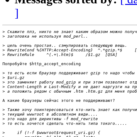
]
>
>
>
>
>
Попробуйте $http_accept_encoding

>
>
>
>
>
А какие браузеры сейчас этого не поддерживают?

>
>
>
>
>