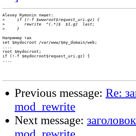
Alexey Rymonin пишет:

>
>
>
Например так

set $mydocroot /var/www/$my_domain/web;

....

root $mydocroot;

if (!-f $mydocroot$request_uri.gz) {

....

Previous message:
Re: з
mod_rewrite
Next message:
заголовок
mod_rewrite