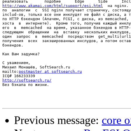
http://www.akamai.com/html/support/esi.html
  на nginx. 
по  аналогии  с  SSI nginx получает страничку, состоящу
includ-ов, только все они инклудят не файл с диска, а т
по HTTP бэкендом (Апачем, FCGI, с диска, из memcached, 
хоста  в  интернете).  Кроме того, получив каждый инклу
его  в  memcached  на время, указанное бэкендов в HTTP-
следующем  обращении  на  вставку  нескольких инклудов,
один  запрос  в  memcached  посредством  get_multi(url1,
получения  всех  закэшированных инслудов, а потом остав
бэкендов.

Как Вам задумка?

С уважением,

Михаил Монашёв, SoftSearch.ru

mailto:
postmaster at softsearch.ru
http://softsearch.ru/

Без бэкапа по жизни.

Previous message:
core o