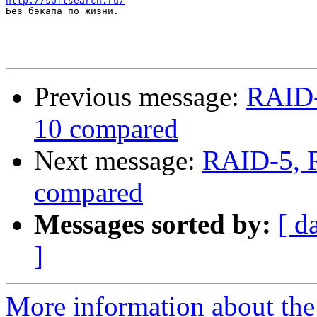
http://softsearch.ru/

Без бэкапа по жизни.

Previous message:
RAID-
10 compared
Next message:
RAID-5, 
compared
Messages sorted by:
[ d
]
More information about the 