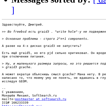
]
Здравствуйте, Дмитрий.

>>
>
А разве на 4-х дисках graid3 не запустить?

Есть ещё graid5, но его pjd сильно критиковал. Он вроде
при отключении питания.

>
>
А может вкратце объяснишь смысл gcache? Мана нету. В ре
написано то, что моему уму не понять, не вдаваясь в глу
исследуя GEOM.

-- 

С уважением,

Монашёв Михаил, SoftSearch.ru

mailto:
postmaster at softsearch.ru