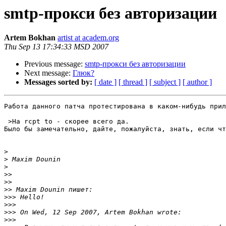
smtp-прокси без авторизации
Artem Bokhan
artist at academ.org
Thu Sep 13 17:34:33 MSD 2007
Previous message:
smtp-прокси без авторизации
Next message:
Глюк?
Messages sorted by:
[ date ]
[ thread ]
[ subject ]
[ author ]
Работа данного патча протестирована в каком-нибудь прил
 >На rcpt to - скорее всего да.

Было бы замечательно, дайте, пожалуйста, знать, если чт
>
>
>
>>
>>
>>
>>>
>>>
>>>
>>>