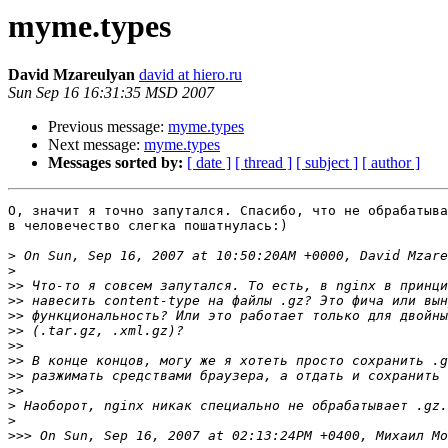
myme.types
David Mzareulyan
david at hiero.ru
Sun Sep 16 16:31:35 MSD 2007
Previous message:
myme.types
Next message:
myme.types
Messages sorted by:
[ date ]
[ thread ]
[ subject ]
[ author ]
О, значит я точно запутался. Спасибо, что не обрабатыва
в человечество слегка пошатнулась:)

>
>
>>
>>
>>
>>
>>
>>
>>
>>
>
>
>>>