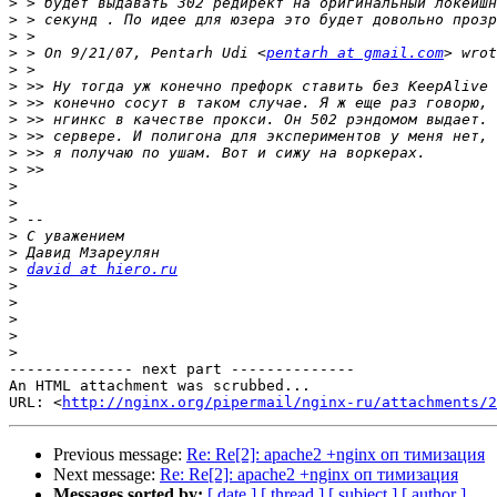
>
>
>
>
 > On 9/21/07, Pentarh Udi <
pentarh at gmail.com
>
>
>
>
>
>
>
>
>
>
>
>
>
david at hiero.ru
>
>
>
>
>
-------------- next part --------------

An HTML attachment was scrubbed...

URL: <
http://nginx.org/pipermail/nginx-ru/attachments/2
Previous message:
Re: Re[2]: apache2 +nginx оп тимизация
Next message:
Re: Re[2]: apache2 +nginx оп тимизация
Messages sorted by:
[ date ]
[ thread ]
[ subject ]
[ author ]