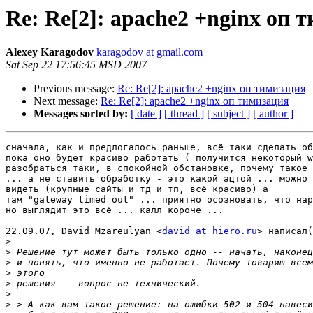
Re: Re[2]: apache2 +nginx оп 
Alexey Karagodov
karagodov at gmail.com
Sat Sep 22 17:56:45 MSD 2007
Previous message:
Re: Re[2]: apache2 +nginx оп тимизация
Next message:
Re: Re[2]: apache2 +nginx оп тимизация
Messages sorted by:
[ date ]
[ thread ]
[ subject ]
[ author ]
сначала, как и предлогалось раньше, всё таки сделать об
пока оно будет красиво работать ( получится некоторый w
разобраться таки, в спокойной обстановке, почему такое 
... а не ставить обработку - это какой ацтой ... можно 
видеть (крупные сайты и тд и тп, всё красиво) а

там "gateway timed out" ... приятно осозновать, что нар
но выглядит это всё ... калл короче ...

22.09.07, David Mzareulyan <
david at hiero.ru
> написал(
>
>
>
>
>
>
>