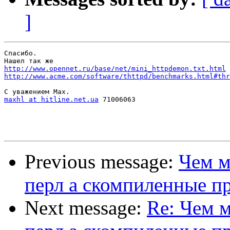
]
Спасибо.

http://www.opennet.ru/base/net/mini_httpdemon.txt.html
http://www.acme.com/software/thttpd/benchmarks.html#thr
maxhl at hitline.net.ua
 71006063

Previous message:
Чем м
перл а скомпиленные п
Next message:
Re: Чем м