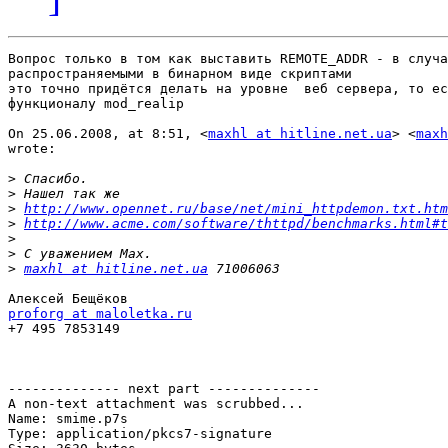
Вопрос только в том как выставить REMOTE_ADDR - в случа
распространяемыми в бинарном виде скриптами

это точно придётся делать на уровне  веб сервера, то ес
функционалу mod_realip

On 25.06.2008, at 8:51, <
maxhl at hitline.net.ua
> <
maxh
wrote:

>
>
>
http://www.opennet.ru/base/net/mini_httpdemon.txt.htm
>
http://www.acme.com/software/thttpd/benchmarks.html#t
>
>
>
maxhl at hitline.net.ua
proforg at maloletka.ru

+7 495 7853149

-------------- next part --------------

A non-text attachment was scrubbed...

Name: smime.p7s

Type: application/pkcs7-signature
