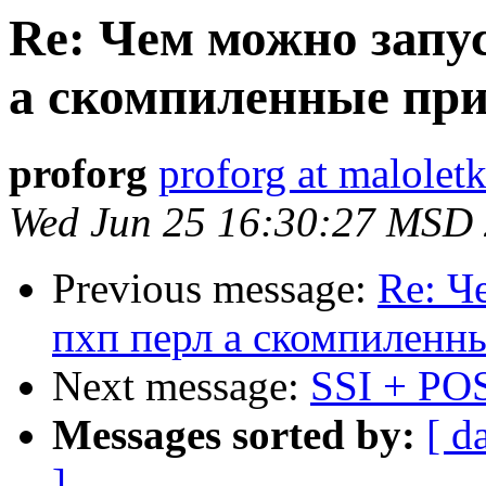
Re: Чем можно запус
а скомпиленные пр
proforg
proforg at maloletk
Wed Jun 25 16:30:27 MSD
Previous message:
Re: Ч
пхп перл а скомпиленн
Next message:
SSI + PO
Messages sorted by:
[ d
]