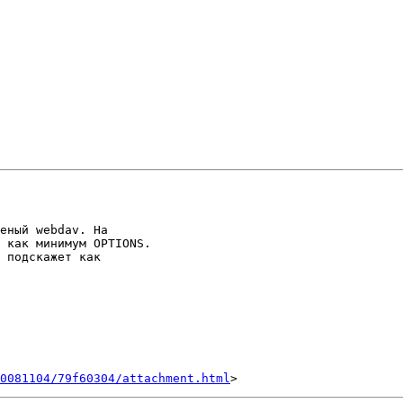
еный webdav. На

 как минимум OPTIONS.

 подскажет как

0081104/79f60304/attachment.html