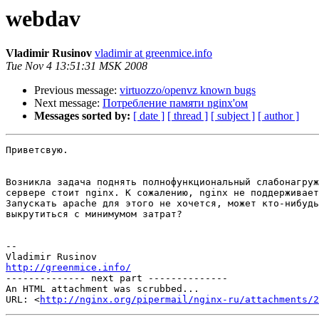
webdav
Vladimir Rusinov
vladimir at greenmice.info
Tue Nov 4 13:51:31 MSK 2008
Previous message:
virtuozzo/openvz known bugs
Next message:
Потребление памяти nginx'ом
Messages sorted by:
[ date ]
[ thread ]
[ subject ]
[ author ]
Приветсвую.

Возникла задача поднять полнофункциональный слабонагруж
сервере стоит nginx. К сожалению, nginx не поддерживает
Запускать apache для этого не хочется, может кто-нибудь
выкрутиться с минимумом затрат?

-- 

http://greenmice.info/

-------------- next part --------------

An HTML attachment was scrubbed...

URL: <
http://nginx.org/pipermail/nginx-ru/attachments/2