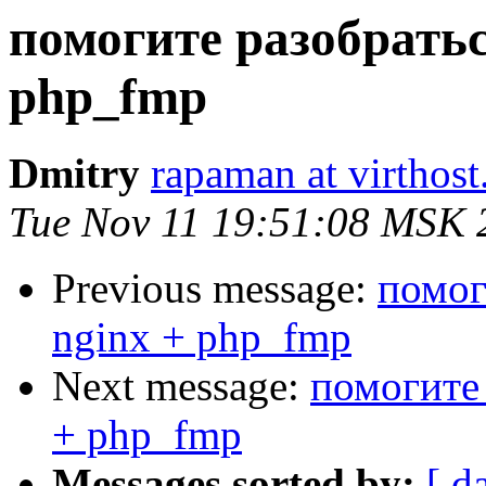
помогите разобратьс
php_fmp
Dmitry
rapaman at virthost
Tue Nov 11 19:51:08 MSK 
Previous message:
помог
nginx + php_fmp
Next message:
помогите 
+ php_fmp
Messages sorted by:
[ d