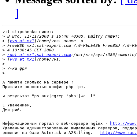
]
vit slipchenko пишет:

>
>
 [
vvs at mx1
>
>
>
root at mx1.sat-expert.com
>
 [
vvs at mx1
>
>
>
А памяти сколько на сервере ?

Пришлите полностью конфиг php-fpm.

и результат "ps aux|egrep 'php'|wc -l"

С Уважением,

Дмитрий.

-- 

Информационный портал о вэб-сервере nginx - 
http://www.
Удаленное администрирование выделенных серверов, поддер
решения на базе Asterisk и A2Billing. - 
http://www.ras.