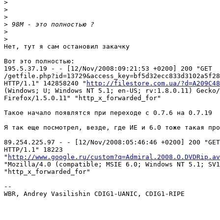
>
>
>
>
>
>
Нет, тут я сам остановил закачку

Вот это полностью:

195.5.37.19 - - [12/Nov/2008:09:21:53 +0200] 200 "GET 

/getfile.php?id=13729&access_key=bf5d32ecc833d3102a5f28
HTTP/1.1" 142858240 "
http://filestore.com.ua/?d=A209C48
(Windows; U; Windows NT 5.1; en-US; rv:1.8.0.11) Gecko/
Firefox/1.5.0.11" "http_x_forwarded_for"

Такое начало появлятся при переходе с 0.7.6 на 0.7.19

Я так еще посмотрел, везде, где ИЕ и 6.0 тоже такая про
89.254.225.97 - - [12/Nov/2008:05:46:46 +0200] 200 "GET
HTTP/1.1" 18223 

"
http://www.google.ru/custom?q=Admiral.2008.O.DVDRip.av
"Mozilla/4.0 (compatible; MSIE 6.0; Windows NT 5.1; SV1
"http_x_forwarded_for"

-- 

WBR, Andrey Vasilishin CDIG1-UANIC, CDIG1-RIPE
