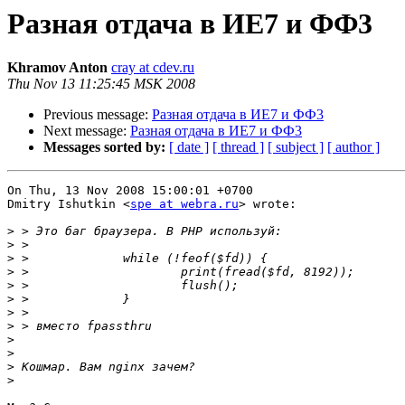
Разная отдача в ИЕ7 и ФФ3
Khramov Anton
cray at cdev.ru
Thu Nov 13 11:25:45 MSK 2008
Previous message:
Разная отдача в ИЕ7 и ФФ3
Next message:
Разная отдача в ИЕ7 и ФФ3
Messages sorted by:
[ date ]
[ thread ]
[ subject ]
[ author ]
On Thu, 13 Nov 2008 15:00:01 +0700

Dmitry Ishutkin <
spe at webra.ru
> wrote:

>
>
>
>
>
>
>
>
>
>
>
>