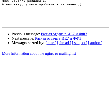
Мне? Статику раздавать.

А человеку, у кого проблема - хз зачем ;)

-- 

Previous message:
Разная отдача в ИЕ7 и ФФ3
Next message:
Разная отдача в ИЕ7 и ФФ3
Messages sorted by:
[ date ]
[ thread ]
[ subject ]
[ author ]
More information about the nginx-ru mailing list