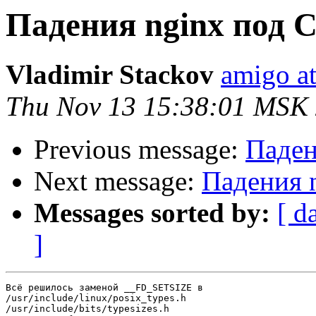
Падения nginx под C
Vladimir Stackov
amigo at
Thu Nov 13 15:38:01 MSK
Previous message:
Паден
Next message:
Падения 
Messages sorted by:
[ d
]
Всё решилось заменой __FD_SETSIZE в

/usr/include/linux/posix_types.h

/usr/include/bits/typesizes.h
