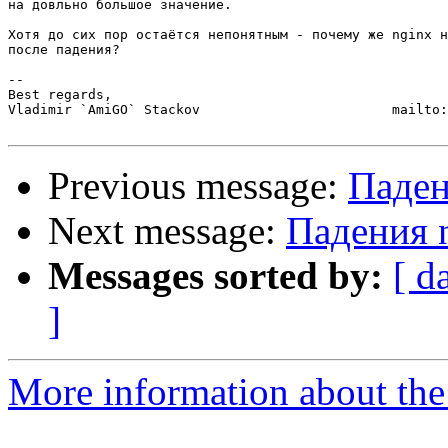
на довльно большое значение.

Хотя до сих пор остаётся непонятным - почему же nginx н
после падения?

-- 

Best regards,

Vladimir `AmiGO` Stackov                        mailto:
Previous message:
Паден
Next message:
Падения 
Messages sorted by:
[ d
]
More information about the 