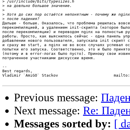
>
>
>
>
>
Дальше - больше. Оказалось, что проблема решилась вовсе
перекомпиляцией, а удалением init-скрипта (которое было
после перекомпиляции) и переводом nginx на полностью ру
работы. Просто, как выяснилось сейчас - одна панель упр
добавлении нового пользователя, запускала init скрипт с
и сразу же start, а nginx не во всех случаях успевал ос
попытки его запуска. Соответственно, это и было принято
(потому и в error-логах было пусто). Приношу свои извин
потраченное участниками дискуссии время.

-- 

Best regards,

Vladimir `AmiGO` Stackov                        mailto:
Previous message:
Паден
Next message:
Re: Паден
Messages sorted by:
[ d