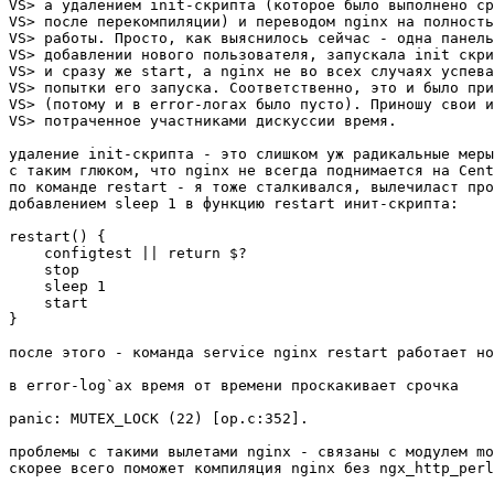
VS> а удалением init-скрипта (которое было выполнено ср
VS> после перекомпиляции) и переводом nginx на полность
VS> работы. Просто, как выяснилось сейчас - одна панель
VS> добавлении нового пользователя, запускала init скри
VS> и сразу же start, а nginx не во всех случаях успева
VS> попытки его запуска. Соответственно, это и было при
VS> (потому и в error-логах было пусто). Приношу свои и
VS> потраченное участниками дискуссии время.

удаление init-скрипта - это слишком уж радикальные меры
с таким глюком, что nginx не всегда поднимается на Cent
по команде restart - я тоже сталкивался, вылечиласт про
добавлением sleep 1 в функцию restart инит-скрипта:

restart() {

    configtest || return $?

    stop

    sleep 1

    start

}

после этого - команда service nginx restart работает но
в error-log`ах время от времени проскакивает срочка

panic: MUTEX_LOCK (22) [op.c:352].

проблемы с такими вылетами nginx - связаны с модулем mo
скорее всего поможет компиляция nginx без ngx_http_perl