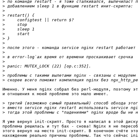
>
>
>
>
>
>
>
>
>
>
>
>
>
>
>
>
>
>
Именно. У меня nginx собрал без perl-модуля, поэтому эт
и отношения к моей проблеме это мало имеет.

>
>
>
Я уже вернул init-скрипт. Просто я написал в этой диску
проблема решилась и тут бах - снова! Nginx я не пересоб
этого вернул на место init-скрипт. В конечном счёте это
нахождению реально причины проблемы. Так что сейчас ini