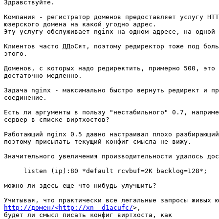
Здравствуйте.

Компания - регистратор доменов предоставляет услугу HTT
юзерского домена на какой угодно адрес.

Эту услугу обслуживает nginx на одном адресе, на одной 
Клиентов часто ДДоСят, поэтому редиректор тоже под боль
этого.

Доменов, с которых надо редиректить, примерно 500, это 
достаточно медленно.

Задача nginx - максимально быстро вернуть редирект и пр
соединение.

Есть ли аргументы в пользу "нестабильного" 0.7, наприме
сервер в списке виртхостов?

Работающий nginx 0.5 давно настраивал плохо разбирающий
поэтому присылать текущий конфиг смысла не вижу.

Значительного увеличения производительности удалось дос
     listen (ip):80 *default rcvbuf=2K backlog=128*;

можно ли здесь еще что-нибудь улучшить?

http://домен/<http://xn--d1acufc/
>,

будет ли смысл писать конфиг виртхоста, как
