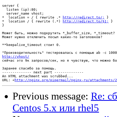
server {

  listen (ip):80;

  server_name vhost;

*  location = / { rewrite .* 
http://redirect.to/;
 }

*  location / { rewrite (.*) 
http://redirect.to/$1;
 }

}

Может быть, можно подкрутить *_buffer_size, *_timeout? 
Может нужно отключить посыл каких-то заголовков?

**keepalive_timeout стоит 0.

http://vhost/

сейчас это 9к запросов/сек, но я чувствую, что можно бо
Заранее спасибо за помощь.

-------------- next part --------------

An HTML attachment was scrubbed...

URL: <
http://nginx.org/pipermail/nginx-ru/attachments/2
Previous message:
Re: с
Centos 5.x или rhel5