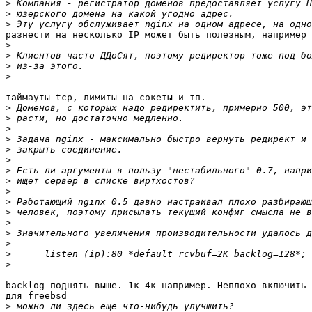
>
>
>
разнести на несколько IP может быть полезным, например 
>
>
>
>
таймауты tcp, лимиты на сокеты и тп.

>
>
>
>
>
>
>
>
>
>
>
>
>
>
>
>
backlog поднять выше. 1к-4к например. Неплохо включить 
для freebsd

>