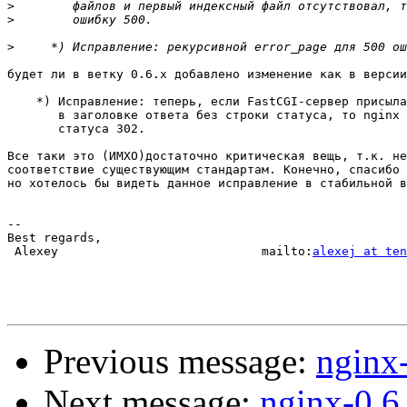
>
>
>
будет ли в ветку 0.6.х добавлено изменение как в версии
    *) Исправление: теперь, если FastCGI-сервер присыла
       в заголовке ответа без строки статуса, то nginx 
       статуса 302.

Все таки это (ИМХО)достаточно критическая вещь, т.к. не
соответствие существующим стандартам. Конечно, спасибо 
но хотелось бы видеть данное исправление в стабильной в
-- 

Best regards,

 Alexey                            mailto:
alexej at ten
Previous message:
nginx
Next message:
nginx-0.6