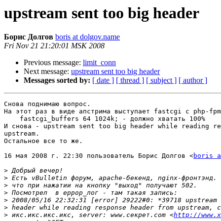
upstream sent too big header
Борис Долгов
boris at dolgov.name
Fri Nov 21 21:20:01 MSK 2008
Previous message:
limit_conn
Next message:
upstream sent too big header
Messages sorted by:
[ date ]
[ thread ]
[ subject ]
[ author ]
Снова поднимаю вопрос.

На этот раз в виде апстрима выступает fastcgi с php-fpm
    fastcgi_buffers 64 1024k; - должно хватать 100%

И снова - upstream sent too big header while reading re
upstream.

Остальное все то же.

16 мая 2008 г. 22:30 пользователь Борис Долгов <
boris a
>
>
>
>
>
>
>
 икс.икс.икс.икс, server: www.секрет.com <
http://www.x