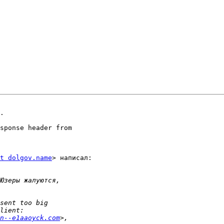
.

sponse header from

t dolgov.name
> написал:

n--e1aaoyck.com