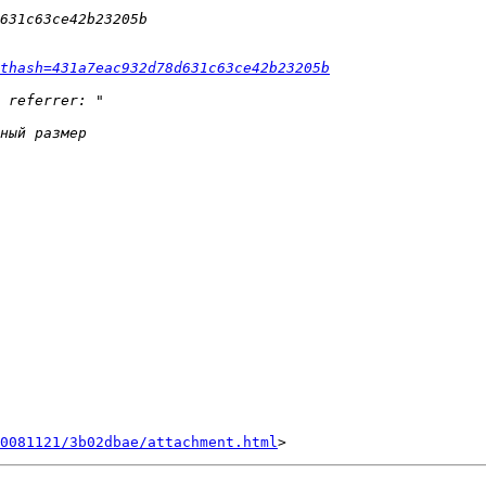
thash=431a7eac932d78d631c63ce42b23205b
0081121/3b02dbae/attachment.html