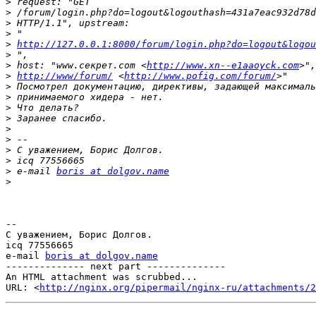
>
>
>
>
>
http://127.0.0.1:8000/forum/login.php?do=logout&logou
>
>
 host: "www.секрет.com <
http://www.xn--e1aaoyck.com
>
http://www/forum/
 <
http://www.pofig.com/forum/
>
>
>
>
>
>
>
>
>
 e-mail 
boris at dolgov.name
>
-- 

С уважением, Борис Долгов.

icq 77556665

e-mail 
boris at dolgov.name
-------------- next part --------------

An HTML attachment was scrubbed...

URL: <
http://nginx.org/pipermail/nginx-ru/attachments/2