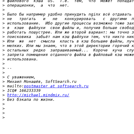
>
>
>
>
>
>
>
>
>
>
>
>
>
>
>
>
>
>
>
>
 mailto:
postmaster at softsearch.ru
>
>
http://michael.mindmix.ru/
>
>
>
>
>