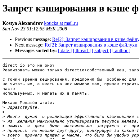
Запрет кэширования в кэше 
Kostya Alexandrov
koticka at mail.ru
Sun Nov 23 01:12:55 MSK 2008
Previous message:
Re[2]: Запрет кэширования в кэше файл
Next message:
Re[2]: Запрет кэширования в кэше файлухи
Messages sorted by:
[ date ]
[ thread ]
[ subject ]
[ author ]
direct io это не оно?

Реализовать можно только directio+собственный кеш, зало
С точки зрения кеширования, предложил бы, особенно для 
не читать их, а иметь на них мемори мап, причем строить
часто

используемых, и мапать их в память.

Михаил Монашёв wrote:

>
>
>
>
>
>
>