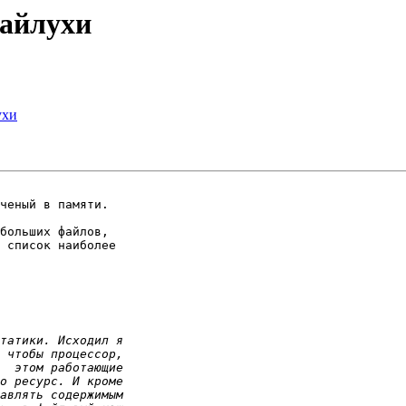
файлухи
ухи
ченый в памяти.

больших файлов,

 список наиболее 
