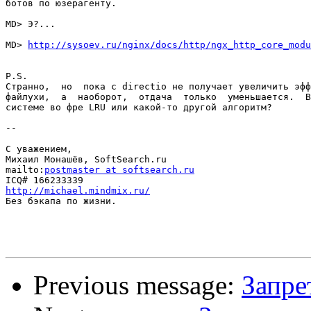
ботов по юзерагенту.

MD> Э?...

MD> 
http://sysoev.ru/nginx/docs/http/ngx_http_core_modu
P.S.

Странно,  но  пока с directio не получает увеличить эфф
файлухи,  а  наоборот,  отдача  только  уменьшается.  В
системе во фре LRU или какой-то другой алгоритм?

--

С уважением,

Михаил Монашёв, SoftSearch.ru

mailto:
postmaster at softsearch.ru
http://michael.mindmix.ru/

Без бэкапа по жизни.

Previous message:
Запре