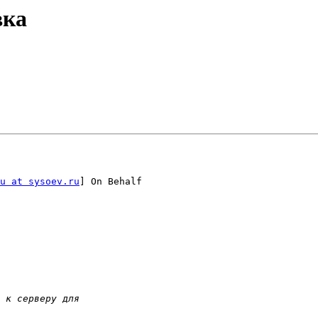
вка
u at sysoev.ru
] On Behalf
