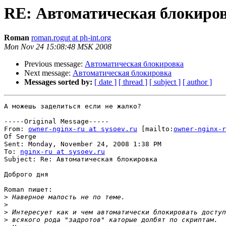
RE: Автоматическая блокиро
Roman
roman.rogut at ph-int.org
Mon Nov 24 15:08:48 MSK 2008
Previous message:
Автоматическая блокировка
Next message:
Автоматическая блокировка
Messages sorted by:
[ date ]
[ thread ]
[ subject ]
[ author ]
А можешь заделиться если не жалко? 

-----Original Message-----

From: 
owner-nginx-ru at sysoev.ru
 [mailto:
owner-nginx-r
Of Serge

Sent: Monday, November 24, 2008 1:38 PM

To: 
nginx-ru at sysoev.ru
Subject: Re: Автоматическая блокировка

Доброго дня

Roman пишет:

>
>
>
>