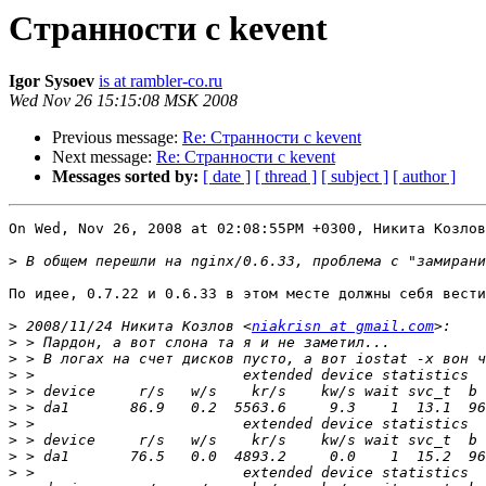
Cтранности с kevent
Igor Sysoev
is at rambler-co.ru
Wed Nov 26 15:15:08 MSK 2008
Previous message:
Re: Cтранности с kevent
Next message:
Re: Cтранности с kevent
Messages sorted by:
[ date ]
[ thread ]
[ subject ]
[ author ]
On Wed, Nov 26, 2008 at 02:08:55PM +0300, Никита Козлов
>
По идее, 0.7.22 и 0.6.33 в этом месте должны себя вести
>
 2008/11/24 Никита Козлов <
niakrisn at gmail.com
>
>
>
>
>
>
>
>
>