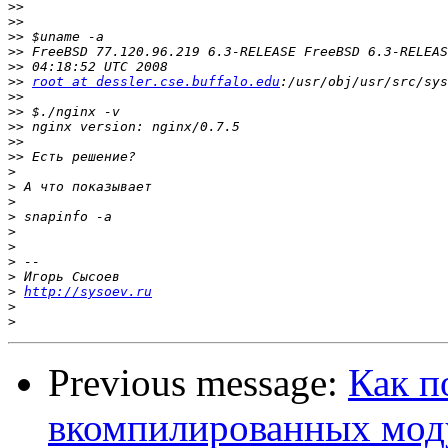
>>
>>
>>
>>
>>
>>
root at dessler.cse.buffalo.edu
>>
>>
>>
>>
>>
>
>
>
>
>
>
>
>
>
http://sysoev.ru
>
>
Previous message:
Как п
вкомпилированных мод