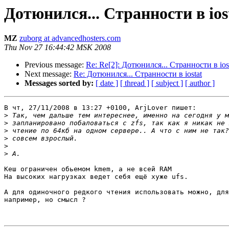
Дотюнился... Странности в ios
MZ
zuborg at advancedhosters.com
Thu Nov 27 16:44:42 MSK 2008
Previous message:
Re: Re[2]: Дотюнился... Странности в ios
Next message:
Re: Дотюнился... Странности в iostat
Messages sorted by:
[ date ]
[ thread ]
[ subject ]
[ author ]
В чт, 27/11/2008 в 13:27 +0100, ArjLover пишет:

>
>
>
>
>
>
Кеш ограничен обьемом kmem, а не всей RAM

На высоких нагрузках ведет себя ещё хуже ufs.

А для одиночного редкого чтения использовать можно, для
например, но смысл ?
