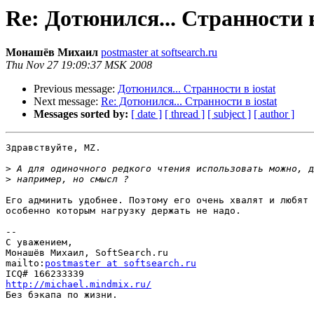
Re: Дотюнился... Странности в
Монашёв Михаил
postmaster at softsearch.ru
Thu Nov 27 19:09:37 MSK 2008
Previous message:
Дотюнился... Странности в iostat
Next message:
Re: Дотюнился... Странности в iostat
Messages sorted by:
[ date ]
[ thread ]
[ subject ]
[ author ]
Здравствуйте, MZ.

>
>
Его админить удобнее. Поэтому его очень хвалят и любят 
особенно которым нагрузку держать не надо.

-- 

С уважением,

Монашёв Михаил, SoftSearch.ru

mailto:
postmaster at softsearch.ru
http://michael.mindmix.ru/

Без бэкапа по жизни.
