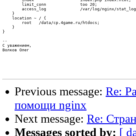
	limit_conn		too 20;

        access_log 		/var/log/nginx/stat_log stat_log_format;

    }

    location ~ / {

        root   /data/cp.4game.ru/htdocs;

    }

}

--

С уважением,

Волков Олег

Previous message:
Re: Р
помощи nginx
Next message:
Re: Стран
Messages sorted by:
[ d