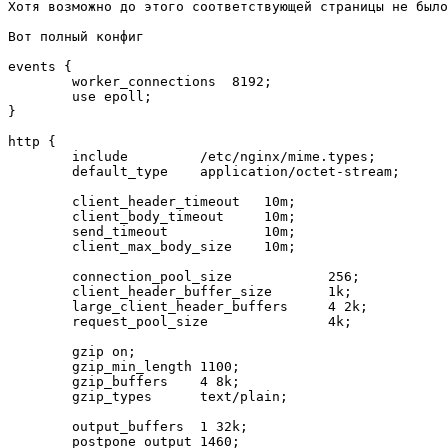
Хотя возможно до этого соответствующей страницы не было

Вот полный конфиг

events {

	worker_connections  8192;

	use epoll;

}

http {

	include		/etc/nginx/mime.types;

	default_type	application/octet-stream;

	client_header_timeout	10m;

	client_body_timeout	10m;

	send_timeout		10m;

	client_max_body_size 	10m;

	connection_pool_size		256;

	client_header_buffer_size	1k;

	large_client_header_buffers	4 2k;

	request_pool_size		4k;

	gzip on;

	gzip_min_length	1100;

	gzip_buffers	4 8k;

	gzip_types	text/plain;

	output_buffers	1 32k;

	postpone_output	1460;
