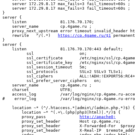
    server 172.29.8.17 max_fails=3 fail_timeout=60s ;

    server 172.29.8.17 max_fails=3 fail_timeout=60s ;

}

server {

    listen		81.176.70.170;

    server_name 	cp.4game.ru ;

    proxy_next_upstream error timeout invalid_header ht
    rewrite   ^/(.*)   
https://cp.4game.ru/$1
 permanent
}

server {

    listen		81.176.70.170:443 default;

          ssl                  	on;

          ssl_certificate    	/etc/nginx/ssl/cp.4game.ru.pem;

          ssl_certificate_key	/etc/nginx/ssl/cp.4game.ru.pem;

          ssl_session_timeout	5m;

          ssl_protocols  	SSLv2 SSLv3 TLSv1;

	  ssl_ciphers  		ALL:!ADH:!EXPORT56:RC4+RSA:+HIGH:+MEDIUM:+LOW:+SSLv2:+EXP;

	  ssl_prefer_server_ciphers   on;

    server_name		cp.4game.ru ;

    charset		UTF8;

    access_log 		/var/log/nginx/cp.4game.ru-access_log combined;

#    error_log 		/var/log/nginx/cp.4game.ru-error_log;

    location ~* (^/.htaccess.*|admin\/(admin.php.*)$) {
        location ~* ^(.+\.(php|php3|html)|.*/)$ {

        proxy_pass        	
http://apache0;
        proxy_set_header        Host cp.4game.ru;

        proxy_set_header   	X-Forwarded-For  $proxy_add_x_forwarded_for;

        proxy_set_header  	X-Real-IP  $remote_addr;

        index                   index.php index.html;
