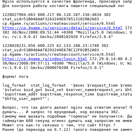
Nginx используется в качестве фронтенда, проксируя запр
Для контроля работы хостинга пишется специальный лог

1228027904.663 600.217 86.110.187.156:4834 302

stat_uid=51B046AAF32A3249E0785131029B2603 -

https://cp.4game.ru/services/details/service/6.html
 172
302 30/Nov/2008:09:51:44 +0300 "Mozilla/5.0 (Windows; U
ru; rv:1.9.0.4) Gecko/2008102920 Firefox/3.0.4"

1228028231.656 600.225 62.133.188.23:1748 302

stat_uid=51B046AA78293249E678C12F02B52A03 -

https://cp.4game.ru/index/login.html
 172.29.8.14:80 0.2
30/Nov/2008:09:57:11 +0300 "Mozilla/5.0 (Windows; U; Wi
rv:1.9.0.1) Gecko/2008070208 Firefox/3.0.1"

формат лога

log_format  stat_log_format  '$msec $request_time $remo
'$status $uid_got $uid_set $server_name$request_uri $ht
'$upstream_addr $upstream_response_time $upstream_statu
"$http_user_agent"';

Вопрос, что так долго делает nginx над ответом апача? П
думать... И запрос то ерундовый, код возврата 302.

Самому мне вызвать подобные "тормоза" не получается. Да
таймаутам 600 секунд нгинкс думать над запросом не имее
Может это как-то связано с тем, что сайт https ?

Ранее (до перехода на 0.7.22) такого поведения не замеч