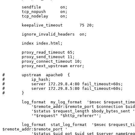
	sendfile	on;

	tcp_nopush	on;

	tcp_nodelay	on;

	keepalive_timeout	75 20;

	ignore_invalid_headers	on;

	index index.html;

        proxy_read_timeout 65;

	proxy_send_timeout 11;

	proxy_connect_timeout 10;

	proxy_next_upstream error;

#	upstream  apache0  {

#	    ip_hash;

#	    server 172.29.8.4:80 fail_timeout=60s;

#	    server 172.29.8.5:80 fail_timeout=60s;

#	}

	log_format  my_log_format  '$msec $request_time '

	    '$remote_addr:$remote_port $connection $uid_got $uid_set '

	    '$status $request_length $body_bytes_sent '

	    '"$request" "$http_referer"';

        log_format  stat_log_format  '$msec $request_ti
$remote_addr:$remote_port '

	    '$status $uid_got $uid_set $server_name$request_uri $http_referer '
