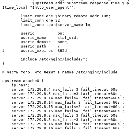
            '$upstream_addr $upstream_response_time $up
$time_local "$http_user_agent"';

        limit_zone one $binary_remote_addr 10m;

	limit_conn one 32;

        limit_zone too $server_name 1m;

	userid          on;

	userid_name     stat_uid;

	userid_domain   none;

	userid_path     /;

#	userid_expires  365d;

	include /etc/nginx/include/*;

}

И часть того, что лежит в папке /etc/nginx/include

upstream apache0 {

    ip_hash;

    server 172.29.8.4 max_fails=3 fail_timeout=60s ;

    server 172.29.8.5 max_fails=3 fail_timeout=60s ;

    server 172.29.8.14 max_fails=3 fail_timeout=60s ;

    server 172.29.8.14 max_fails=3 fail_timeout=60s ;

    server 172.29.8.15 max_fails=3 fail_timeout=60s ;

    server 172.29.8.15 max_fails=3 fail_timeout=60s ;

    server 172.29.8.2 max_fails=3 fail_timeout=60s ;

    server 172.29.8.3 max_fails=3 fail_timeout=60s ;

    server 172.29.8.16 max_fails=3 fail_timeout=60s ;

    server 172.29.8.16 max_fails=3 fail_timeout=60s ;
