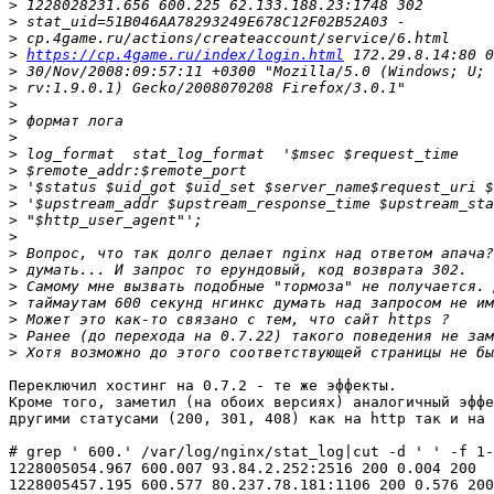
>
>
>
>
https://cp.4game.ru/index/login.html
>
>
>
>
>
>
>
>
>
>
>
>
>
>
>
>
>
>
Переключил хостинг на 0.7.2 - те же эффекты.

Кроме того, заметил (на обоих версиях) аналогичный эффе
другими статусами (200, 301, 408) как на http так и на 
# grep ' 600.' /var/log/nginx/stat_log|cut -d ' ' -f 1-
1228005054.967 600.007 93.84.2.252:2516 200 0.004 200

1228005457.195 600.577 80.237.78.181:1106 200 0.576 200
