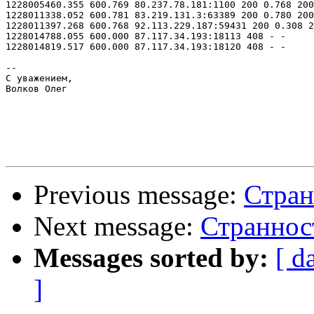
1228005460.355 600.769 80.237.78.181:1100 200 0.768 200

1228011338.052 600.781 83.219.131.3:63389 200 0.780 200

1228011397.268 600.768 92.113.229.187:59431 200 0.308 2
1228014788.055 600.000 87.117.34.193:18113 408 - -

1228014819.517 600.000 87.117.34.193:18120 408 - -

--

С уважением,

Волков Олег

Previous message:
Стран
Next message:
Странност
Messages sorted by:
[ d
]