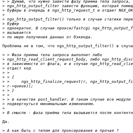
>
>
>
>
>
>
>
>
>
Проблема не в том, что ngx_http_output_filter() в случа
>
>
>
>
>
>
>
>
>
>
>
>
>
>
Да.

>