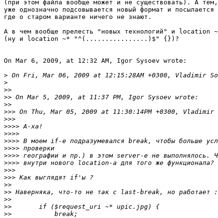
(при этом файла вообще может и не существовать). А тем,
уже однозначно подсовывается новый формат и посылается 
где о старом варианте ничего не знают.

А в чем вообще прелесть "новых технологий" и location ~
(ну и location ~* "^(................)$" {})?

On Mar 6, 2009, at 12:32 AM, Igor Sysoev wrote:

>
>
>>
>>
>>
>>>
>>>
>>>>
>>>>
>>>>
>>>>
>>>>
>>>>
>>>
>>>
>>
>>
>>
>>
>>