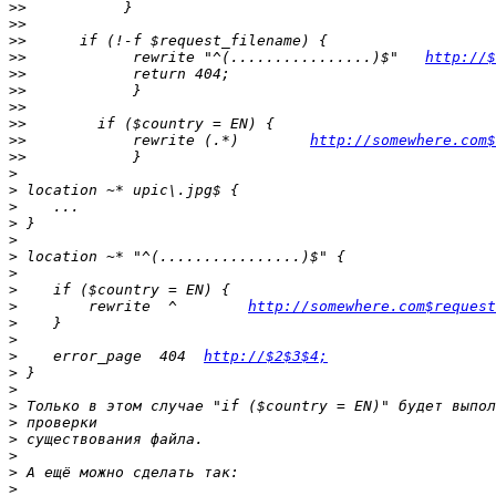
>>
>>
>>
>>
            rewrite "^(................)$"   
http://$
>>
>>
>>
>>
>>
            rewrite (.*)        
http://somewhere.com$
>>
>
>
>
>
>
>
>
>
>
        rewrite  ^        
http://somewhere.com$request
>
>
>
    error_page  404  
http://$2$3$4;
>
>
>
>
>
>
>
>