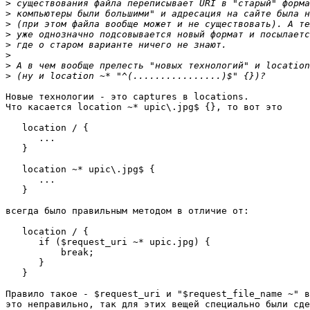
>
>
>
>
>
>
>
>
Новые технологии - это captures в locations.

Что касается location ~* upic\.jpg$ {}, то вот это

   location / {

      ...

   }

   location ~* upic\.jpg$ {

      ...

   }

всегда было правильным методом в отличие от:

   location / {

      if ($request_uri ~* upic.jpg) {

          break;

      }

   }

Правило такое - $request_uri и "$request_file_name ~" в
это неправильно, так для этих вещей специально были сде