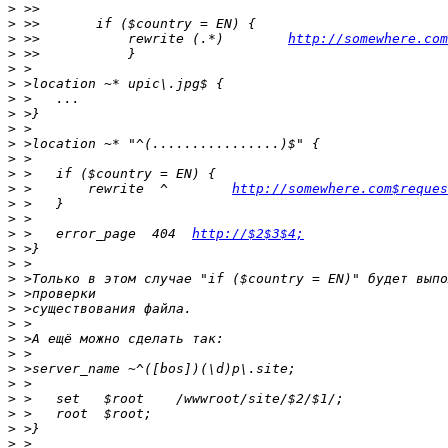
>
>
>
 >>           rewrite (.*)        
http://somewhere.com
>
>
>
>
>
>
>
>
>
>
 >       rewrite  ^        
http://somewhere.com$reques
>
>
>
 >   error_page  404  
http://$2$3$4;
>
>
>
>
>
>
>
>
>
>
>
>
>
>