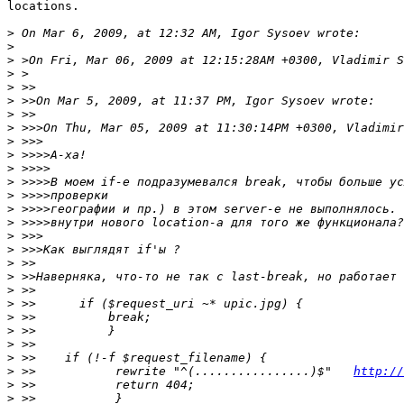
locations.

>
>
>
>
>
>
>
>
>
>
>
>
>
>
>
>
>
>
>
>
>
>
>
>
>
>
 >>           rewrite "^(................)$"   
http://
>
>