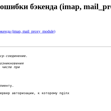
 ошибки бэкенда (imap, mail_p
экенда (imap, mail_proxy_module)
лиенту.

ервер авторизации, к которому nginx 
