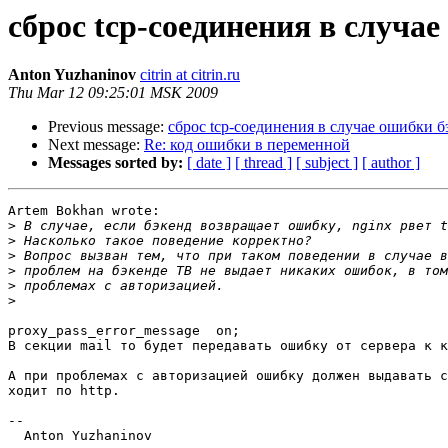
сброс tcp-соединения в случае
Anton Yuzhaninov
citrin at citrin.ru
Thu Mar 12 09:25:01 MSK 2009
Previous message:
сброс tcp-соединения в случае ошибки б
Next message:
Re: код ошибки в переменной
Messages sorted by:
[ date ]
[ thread ]
[ subject ]
[ author ]
Artem Bokhan wrote:

>
>
>
>
>
>
proxy_pass_error_message  on;

В секции mail то будет передавать ошибку от сервера к к
А при проблемах с авторизацией ошибку должен выдавать с
ходит по http.

-- 

  Anton Yuzhaninov
