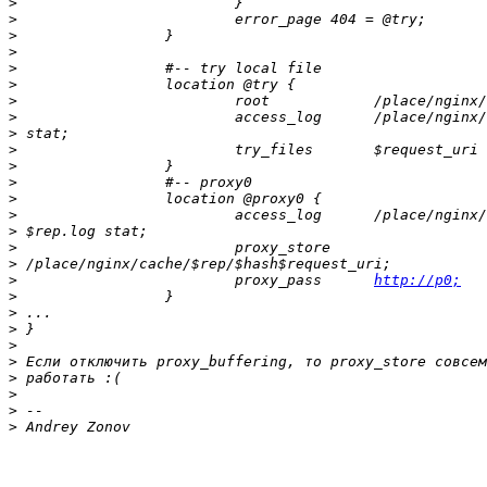
>
>
>
>
>
>
>
>
>
>
>
>
>
>
>
>
>
>
                         proxy_pass      
http://p0;
>
>
>
>
>
>
>
>
>