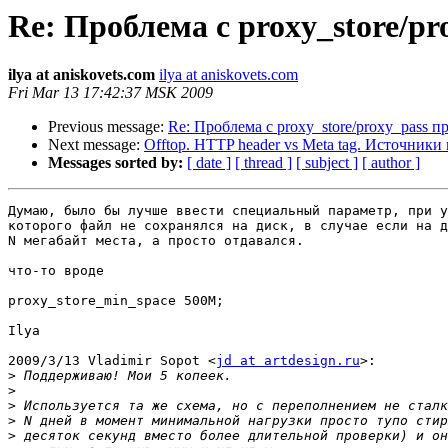
Re: Проблема с proxy_store/pr
ilya at aniskovets.com
ilya at aniskovets.com
Fri Mar 13 17:42:37 MSK 2009
Previous message:
Re: Проблема с proxy_store/proxy_pass п
Next message:
Offtop. HTTP header vs Meta tag. Источники 
Messages sorted by:
[ date ]
[ thread ]
[ subject ]
[ author ]
Думаю, было бы лучше ввести специальный параметр, при у
которого файл не сохранялся на диск, в случае если на д
N мегабайт места, а просто отдавался.

что-то вроде

proxy_store_min_space 500M;

Ilya

2009/3/13 Vladimir Sopot <
jd at artdesign.ru
>:

>
>
>
>
>