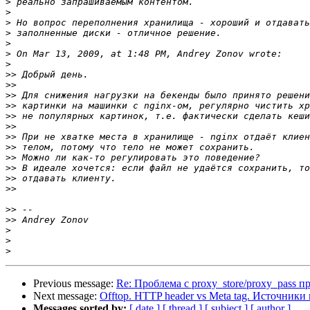
>
>
>
>
>
>
>
>>
>>
>>
>>
>>
>>
>>
>>
>>
>>
>>
>>
>>
>>
>
>
>
Previous message:
Re: Проблема с proxy_store/proxy_pass п
Next message:
Offtop. HTTP header vs Meta tag. Источники 
Messages sorted by:
[ date ]
[ thread ]
[ subject ]
[ author ]