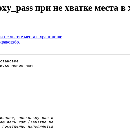
oxy_pass при не хватке места 
ри не хватке места в хранилище
кракозябр.
становке

иске менее чем
