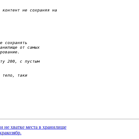
ри не хватке места в хранилище
кракозябр.