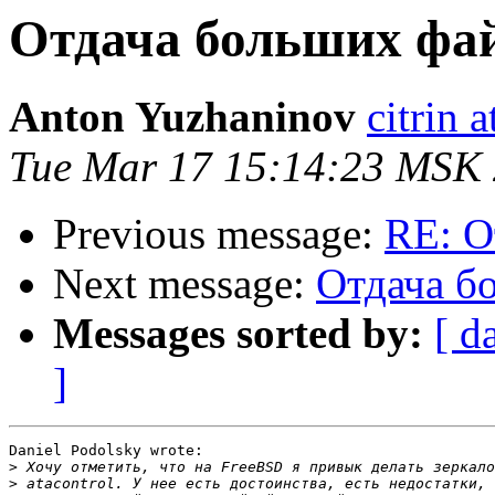
Отдача больших фа
Anton Yuzhaninov
citrin a
Tue Mar 17 15:14:23 MSK
Previous message:
RE: О
Next message:
Отдача б
Messages sorted by:
[ d
]
Daniel Podolsky wrote:

>
>