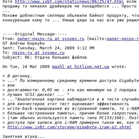
Хотя 
http://www.ixbt.com/staticnews/06/25/47.html
 если 
продажу то никаких драйверов не понадобится ... Просто 
...

Похоже доблестные селлеры обьявили байкот продукту, что
конкуренции кому то ... Умные дяди за нас все уже решил
-----Original Message-----

From: 
owner-nginx-ru at sysoev.ru
 [mailto:
owner-nginx-r
Of Andrew Kopeyko

Sent: Tuesday, March 24, 2009 3:12 PM

To: 
nginx-ru at sysoev.ru
Subject: RE: Отдача больших файлов

On Tue, 24 Mar 2009 
maxhl at hitline.net.ua
 wrote:

>
>
>
>
>
>
>
>
>
>
>
>
http://www.ixbt.com/storage/gigabyte-iram-p2.shtml
Занятная штука...
