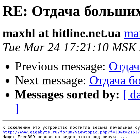
RE: Отдача больши
maxhl at hitline.net.ua
max
Tue Mar 24 17:21:10 MSK
Previous message:
Отдач
Next message:
Отдача б
Messages sorted by:
[ d
]
http://www.gigabyte.ru/forum/viewtopic.php?f=30&t=21637

Нащет FreeBSD незнаю но видел чтото под линукс ...
