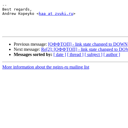
-- 

Best regards,

Andrew Kopeyko <
kaa at zvuki.ru
>

Previous message:
[ОФФТОП] - link state changed to DOWN
Next message:
Re[2]: [ОФФТОП] - link state changed to D
Messages sorted by:
[ date ]
[ thread ]
[ subject ]
[ author ]
More information about the nginx-ru mailing list