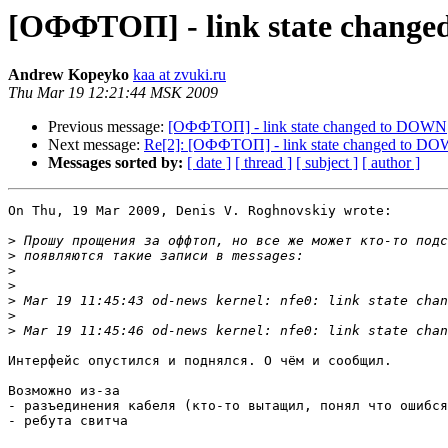
[ОФФТОП] - link state chang
Andrew Kopeyko
kaa at zvuki.ru
Thu Mar 19 12:21:44 MSK 2009
Previous message:
[ОФФТОП] - link state changed to DOWN
Next message:
Re[2]: [ОФФТОП] - link state changed to D
Messages sorted by:
[ date ]
[ thread ]
[ subject ]
[ author ]
On Thu, 19 Mar 2009, Denis V. Roghnovskiy wrote:

>
>
>
>
>
>
>
Интерфейс опустился и поднялся. О чём и сообщил.

Возможно из-за

- разъединения кабеля (кто-то вытащил, понял что ошибся
- ребута свитча
