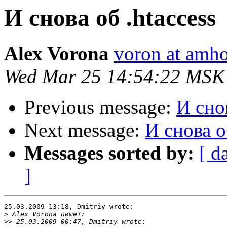
И снова об .htaccess
Alex Vorona
voron at amho
Wed Mar 25 14:54:22 MSK
Previous message:
И снов
Next message:
И снова о
Messages sorted by:
[ d
]
25.03.2009 13:18, Dmitriy wrote:

>
>>