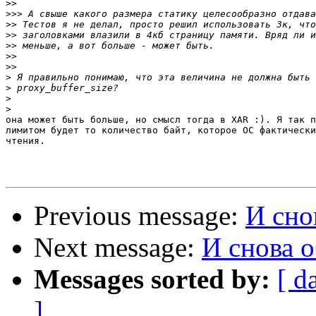
>>
>>>
>>
>>
>>
>>
>>
>
>
>
>
она может быть больше, но смысл тогда в XAR :). Я так п
лимитом будет то количество байт, которое ОС фактически
чтения.

Previous message:
И снов
Next message:
И снова о
Messages sorted by:
[ d
]