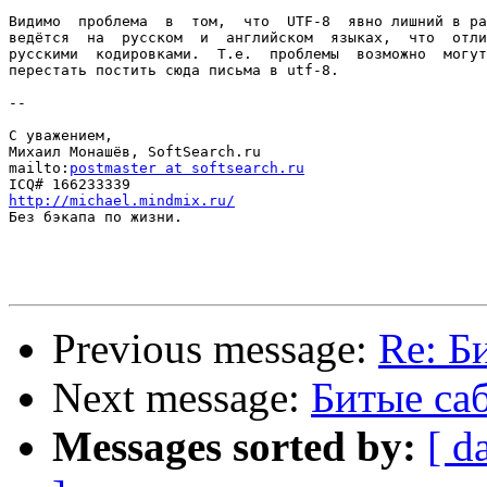
Видимо  проблема  в  том,  что  UTF-8  явно лишний в ра
ведётся  на  русском  и  английском  языках,  что  отли
русскими  кодировками.  Т.е.  проблемы  возможно  могут
перестать постить сюда письма в utf-8.

--

С уважением,

Михаил Монашёв, SoftSearch.ru

mailto:
postmaster at softsearch.ru
http://michael.mindmix.ru/

Без бэкапа по жизни.

Previous message:
Re: Б
Next message:
Битые са
Messages sorted by:
[ d